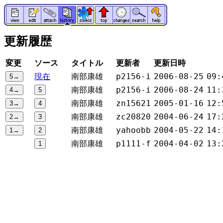
更新履歴
変更
ソース
タイトル
更新者
更新日時
現在
南部康雄
p2156-i
2006-08-25
09:
南部康雄
p2156-i
2006-08-24
11:
南部康雄
zn15621
2005-01-16
12:
南部康雄
zc20820
2004-06-24
17:
南部康雄
yahoobb
2004-05-22
14:
南部康雄
p1111-f
2004-04-02
13: