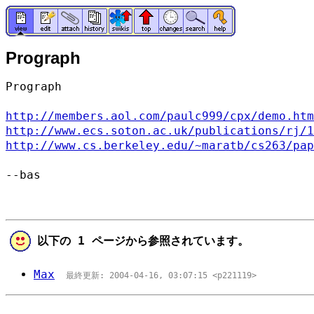
Prograph
Prograph
http://members.aol.com/paulc999/cpx/demo.htm
http://www.ecs.soton.ac.uk/publications/rj/1
http://www.cs.berkeley.edu/~maratb/cs263/pap
--bas
以下の 1 ページから参照されています。
Max
最終更新: 2004-04-16, 03:07:15 <p221119>