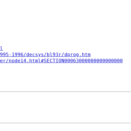
l
995-1996/decsys/bl93r/dprog.htm
er/node14.html#SECTION00063000000000000000