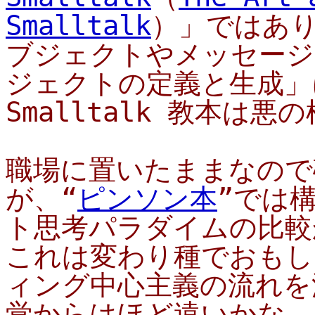
Smalltalk
）」ではあ
ブジェクトやメッセージ
ジェクトの定義と生成」
Smalltalk 教本は悪の
職場に置いたままなので
が、“
ピンソン本
”では
ト思考パラダイムの比較
これは変わり種でおもし
ィング中心主義の流れを汲
覚からはほど遠いかな、