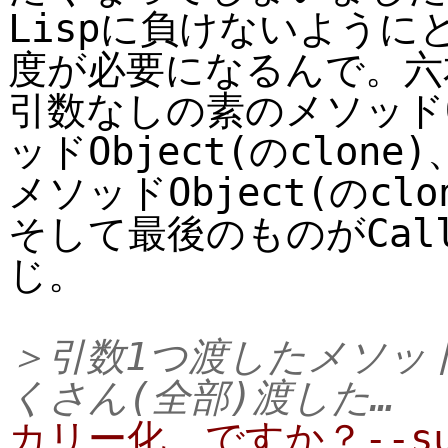
Lispに負けないよう
度が必要になるんで。六
引数なしの素のメソッドO
ッドObject(のclon
メソッドObject(のclon
そして最後のものがCa
じ。
＞引数1つ渡したメソッドO
くさん(全部)渡した…
カリー化、ですか？--su