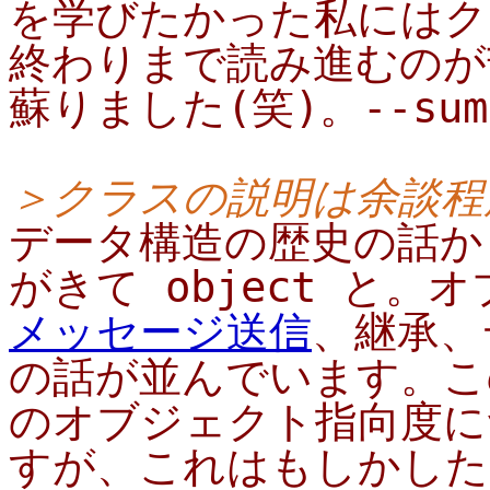
を学びたかった私にはク
終わりまで読み進むのが
蘇りました(笑)。--sum
＞クラスの説明は余談程
データ構造の歴史の話から
がきて object と
メッセージ送信
、継承、
の話が並んでいます。この章
のオブジェクト指向度に
すが、これはもしかしたら私