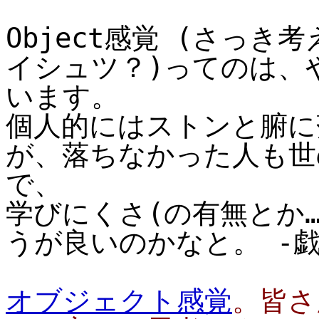
Object感覚 (さっ
イシュツ？)ってのは、
います。
個人的にはストンと腑に
が、落ちなかった人も世
で、
学びにくさ(の有無とか
うが良いのかなと。 -
オブジェクト感覚
。皆さ