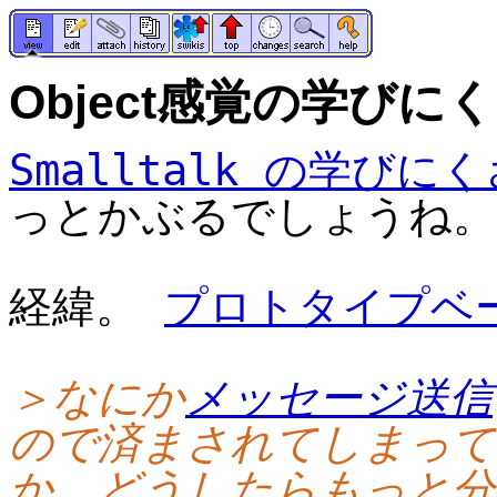
Object感覚の学びに
Smalltalk の学びに
っとかぶるでしょうね。
経緯。
プロトタイプベ
＞なにか
メッセージ送信
ので済まされてしまって
か。どうしたらもっと分