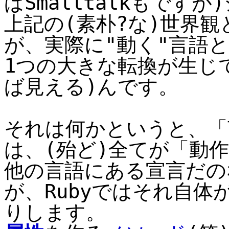
ばSmalltalkもです
上記の(素朴?な)世界観
が、実際に"動く"言語
1つの大きな転換が生じ
ば見える)んです。
それは何かというと、「
は、(殆ど)全てが「動
他の言語にある宣言だの
が、Rubyではそれ自
りします。