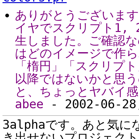
ありがとうございます。3
イヤでスクリプト1, 2の
生しました。ご確認な
はどのイメージで作ら
「楕円」「スクリプト」
以降ではないかと思う
と、ちょっとヤバイ感
abee
- 2002-06-28
3alphaです。あと気
き出せないプロジェクト