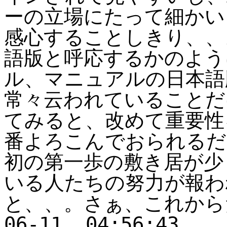
ーの立場にたって細かい
感心することしきり、、
語版と呼応するかのよう
ル、マニュアルの日本語
常々云われていることだ
てみると、改めて重要性
番よろこんでおられるだろ
初の第一歩の敷き居が少
いる人たちの努力が報わ
と、、。さぁ、これからだ！ 
06-11, 04:56:43