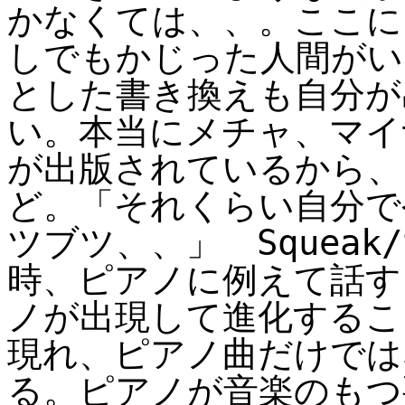
かなくては、、。ここにき
しでもかじった人間がい
とした書き換えも自分が
い。本当にメチャ、マイ
が出版されているから、
ど。「それくらい自分で
ツブツ、、」 Squeak/
時、ピアノに例えて話す
ノが出現して進化するこ
現れ、ピアノ曲だけでは
る。ピアノが音楽のもつ