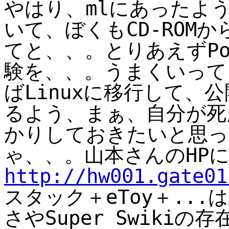
やはり、mlにあったように
いて、ぼくもCD-ROMから
てと、、。とりあえずPow
験を、、。うまくいって
ばLinuxに移行して、
るよう、まぁ、自分が死
かりしておきたいと思っ
ゃ、、。山本さんのHP
http://hw001.gate01
スタック＋eToy＋..
さやSuper Swiki