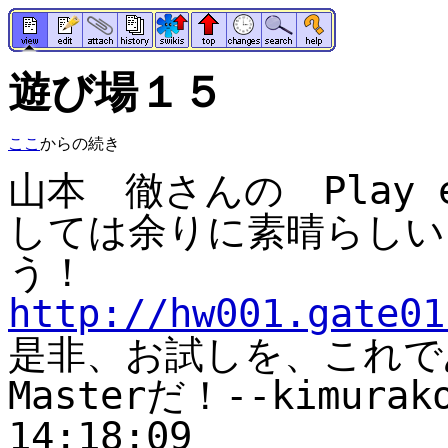
遊び場１５
ここ
からの続き
山本 徹さんの Play 
しては余りに素晴らしい
う！
http://hw001.gate01
是非、お試しを、これで
Masterだ！--kimurako
14:18:09