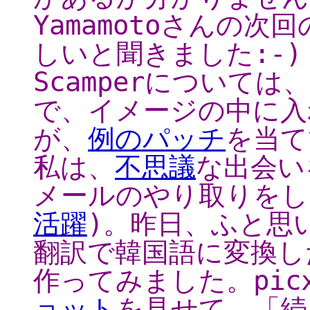
Yamamotoさんの
しいと聞きました:-)
Scamperについて
で、イメージの中に入
が、
例のパッチ
を当て
私は、
不思議
な出会い
メールのやり取りをして
活躍
)。昨日、ふと思
翻訳で韓国語に変換し
作ってみました。pic
ョット
を見せて、「続