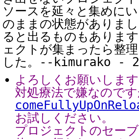
ソースを延々と集めにい
のままの状態がありまし
ると出るものもあります
ェクトが集まったら整理
した。--kimurako - 20
よろしくお願いします
対処療法で嫌なのです
comeFullyUpOnRelo
お試しください。
プロジェクトのセーブ、ロ