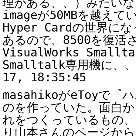
理がある、、）みたいな
imageが50MBを越え
Hyper Cardの世界
あるので、8500を復活さ
VisualWorks Small
Smalltalk専用機に、、。
17, 18:35:45
masahikoがeToy
のを作っていた。面白か
れをつくっているもの、
り山本さんのページから