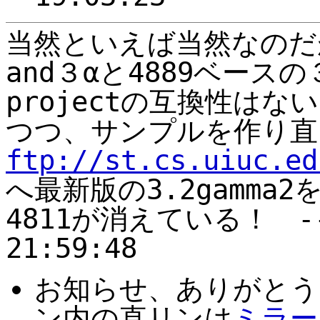
当然といえば当然なのだ
and３αと4889ベー
projectの互換性は
つつ、サンプルを作り直
ftp://st.cs.uiuc.ed
へ最新版の3.2gamm
4811が消えている！ --ki
21:59:48
お知らせ、ありがとう
ン内の直リンは
ミラー