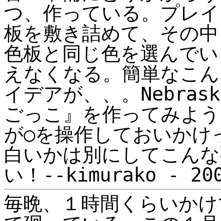
つ、作っている。プレイ
板を敷き詰めて、その中
色板と同じ色を選んでい
えなくなる。簡単なこん
イデアが、、。Nebra
ごっこ』を作ってみよう
が○を操作しておいかけ
白いかは別にしてこんな
い！--kimurako - 200
毎晩、１時間くらいかけてCh