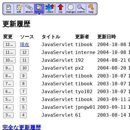
更新履歴
変更
ソース
タイトル
更新者
更新日時
現在
JavaServlet
tibook
2004-10-08
JavaServlet
interne
2004-10-08
JavaServlet
192
2004-08-21
JavaServlet
px2
2004-08-20
JavaServlet
tibook
2003-10-07
JavaServlet
tibook
2003-10-07
JavaServlet
tyo102
2003-10-07
JavaServlet
tibook
2003-09-11
JavaServlet
jpngw01
2003-09-11
JavaServlet
61
2003-08-14
完全な更新履歴