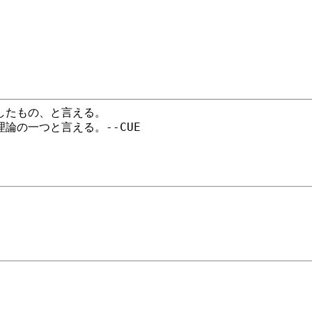
したもの、と言える。
理論の一つと言える。--CUE